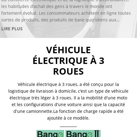
les habitudes d'achat des gens à travers le monde ont
fortement évolué. Les consommateurs achètent en ligne toutes
sortes de produits, des produits de base quotidiens aux
aliments frais, en passant par les petits produits emballés, les
LIRE PLUS
gros appareils électroménagers et d'autres articles volumineux.
Le principal enjeu pour les opérateurs postaux et les
VÉHICULE
entreprises de logistique consiste à acheminer les
marchandises des centres de distribution et des supermarchés
ÉLECTRIQUE À 3
aux clients en temps opportun. La mission de RAPSEV est de
fournir des solutions rentables pour la livraison du dernier
ROUES
kilomètre. Nous accordons une grande importance à
l'innovation et recourons à la puissance de la technologie pour
Véhicule électrique à 3 roues, a été conçu pour la
concevoir des produits de qualité supérieure. Notre
logistique de livraison à domicile, c'est un type de véhicule
philosophie de développement est de parvenir à une "livraison
électrique très léger à 3 roues. Il a la mobilité d'une moto
efficace et écologique" pour nos clients !
et les configurations d'une voiture ainsi que la capacité
d'une camionnette.La fonction de charge rapide a été
ajoutée à ce modèle.